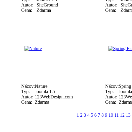
Autor:
SiteGround
Autor:
SiteG
Cena:
Zdarma
Cena:
Zdar
Názov:
Nature
Názov:
Spring
Typ:
Joomla 1.5
Typ:
Joomla
Autor:
123WebDesign.com
Autor:
123We
Cena:
Zdarma
Cena:
Zdarm
1
2
3
4
5
6
7
8
9
10
11
12
13