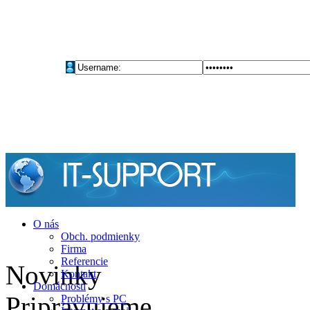
O nás
Obch. podmienky
Firma
Referencie
Novinky
Kontakt
Domácnosti
Pripravujeme
Problémy s PC