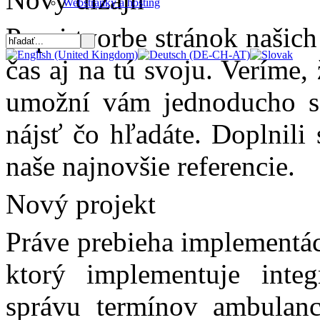
Webstránky a hosting
Popri tvorbe stránok našic
čas aj na tú svoju. Veríme
umožní vám jednoducho sa
nájsť čo hľadáte. Doplnili 
naše najnovšie referencie.
Nový projekt
Práve prebieha implementác
ktorý implementuje inte
správu termínov ambulanci