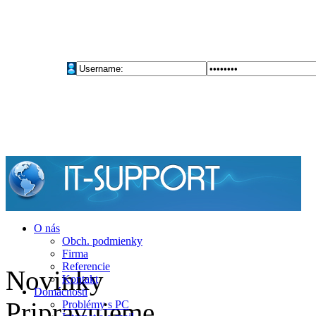
O nás
Obch. podmienky
Firma
Referencie
Novinky
Kontakt
Domácnosti
Pripravujeme
Problémy s PC