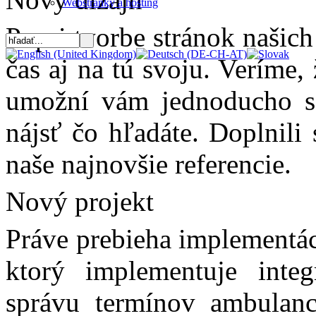
Webstránky a hosting
Popri tvorbe stránok našic
čas aj na tú svoju. Veríme
umožní vám jednoducho sa
nájsť čo hľadáte. Doplnili 
naše najnovšie referencie.
Nový projekt
Práve prebieha implementác
ktorý implementuje inte
správu termínov ambulanci