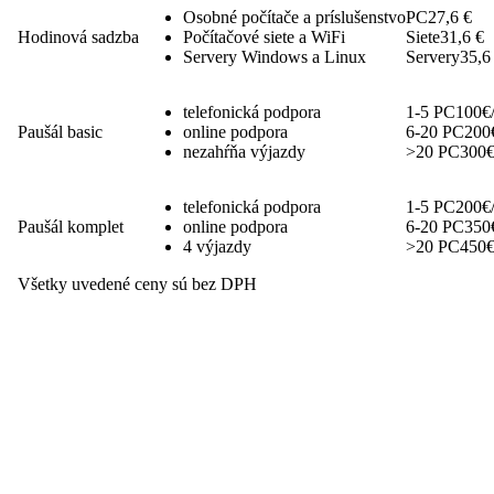
Osobné počítače a príslušenstvo
PC
27,6 €
Hodinová sadzba
Počítačové siete a WiFi
Siete
31,6 €
Servery Windows a Linux
Servery
35,6
telefonická podpora
1-5 PC
100€
Paušál basic
online podpora
6-20 PC
200
nezahŕňa výjazdy
>20 PC
300€
telefonická podpora
1-5 PC
200€
Paušál komplet
online podpora
6-20 PC
350
4 výjazdy
>20 PC
450€
Všetky uvedené ceny sú bez DPH