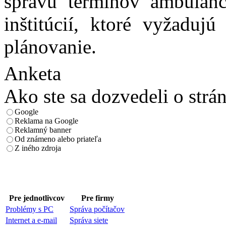
správu termínov ambulanci
inštitúcií, ktoré vyžadu
plánovanie.
Anketa
Ako ste sa dozvedeli o strá
Google
Reklama na Google
Reklamný banner
Od známeno alebo priateľa
Z iného zdroja
Pre jednotlivcov
Pre firmy
Problémy s PC
Správa počítačov
Internet a e-mail
Správa siete