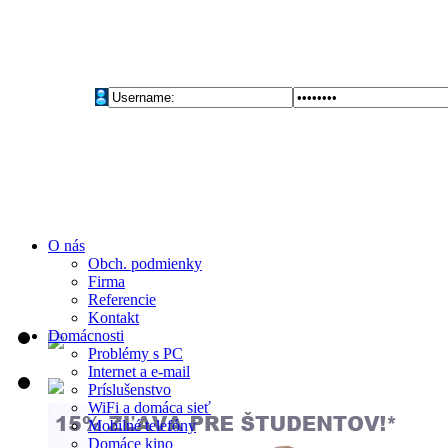
O nás
Obch. podmienky
Firma
Referencie
Kontakt
Domácnosti
Problémy s PC
Internet a e-mail
Príslušenstvo
WiFi a domáca sieť
Mobilné telefóny
Domáce kino