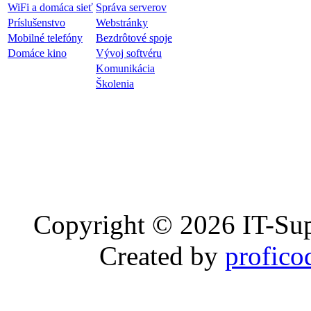
WiFi a domáca sieť
Správa serverov
Príslušenstvo
Webstránky
Mobilné telefóny
Bezdrôtové spoje
Domáce kino
Vývoj softvéru
Komunikácia
Školenia
Copyright © 2026 IT-Sup
Created by
profico