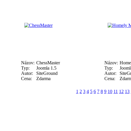
Názov:
ChessMaster
Názov:
Homel
Typ:
Joomla 1.5
Typ:
Jooml
Autor:
SiteGround
Autor:
SiteG
Cena:
Zdarma
Cena:
Zdar
1
2
3
4
5
6
7
8
9
10
11
12
13