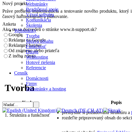
Nový projekt
Webstránky
Bezdrôtové spoje
Práve prebieha implementácia a testovanie nového produktu, ktorý i
Vývoj softvéru
časový harmonogram a plánovanie.
Komunikácia
Anketa
Školenia
Ako ste sa dozvedeli o stránke www.it-support.sk?
Webstránky
Google
Tvorba
Reklama na Google
Správa obsahu
Reklamný banner
Funkčnosť
Od známeno alebo priateľa
Dizajn
Z iného zdroja
Webhosting
Hotové riešenia
Referencie
Cenník
Domácnosti
Firmy
Tvorba
Webstránky a hosting
Krok
Popis
premyslite si požadovanú štruktúru a
1. Štruktúra a funkčnosť
rozdeľte pripravovaný obsah do sekcií