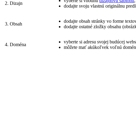
vyberte si vhodnú
dizajnovú šablónu
,
2. Dizajn
dodajte svoju vlastnú originálnu pred
dodajte obsah stránky vo forme tex
3. Obsah
dodajte ostatné zložky obsahu (obráz
vyberte si adresu svojej budúcej we
4. Doména
môžete mať akúkoľvek voľnú doménu: 