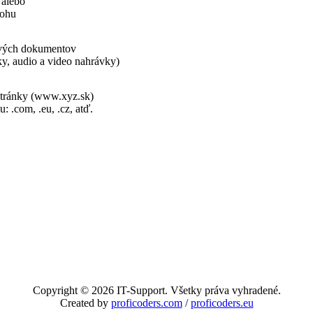
 alebo
lohu
tových dokumentov
ky, audio a video nahrávky)
bstránky (www.xyz.sk)
.com, .eu, .cz, atď.
Copyright © 2026 IT-Support. Všetky práva vyhradené.
Created by
proficoders.com
/
proficoders.eu