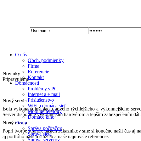
O nás
Obch. podmienky
Firma
Referencie
Novinky
Kontakt
Pripravujeme
Domácnosti
Problémy s PC
Internet a e-mail
Príslušenstvo
Nový server
WiFi a domáca sieť
Bola vykonaná inštalácia nového rýchlejšieho a výkonnejšieho serve
Mobilné telefóny
Server disponuje výkonnejším hardvérom a lepším zabezpečením dát.
Domáce kino
Nový dizajn
Firmy
Správa počítačov
Popri tvorbe stránok našich zákazníkov sme si konečne našli čas aj 
Správa siete
aj portfólio našich služieb a naše najnovšie referencie.
Správa serverov