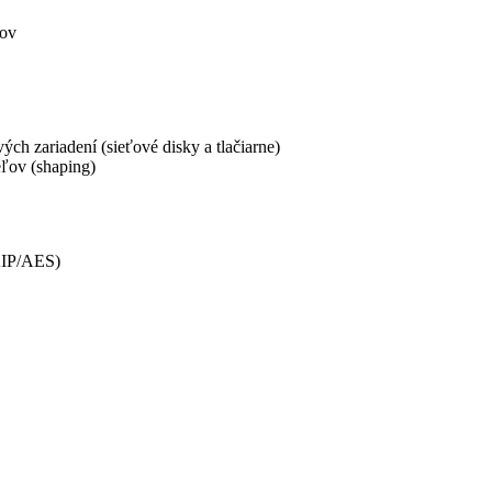
tov
ch zariadení (sieťové disky a tlačiarne)
eľov (shaping)
KIP/AES)