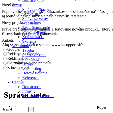
Domáce kino
Nový dizajn
Firmy
Správa počítačov
Popri tvorbe stránok našich zákazníkov sme si konečne našli čas aj 
Správa siete
aj portfólio našich služieb a naše najnovšie referencie.
Správa serverov
Nový projekt
Webstránky
Bezdrôtové spoje
Práve prebieha implementácia a testovanie nového produktu, ktorý i
Vývoj softvéru
časový harmonogram a plánovanie.
Komunikácia
Anketa
Školenia
Ako ste sa dozvedeli o stránke www.it-support.sk?
Webstránky
Google
Tvorba
Reklama na Google
Správa obsahu
Reklamný banner
Funkčnosť
Od známeno alebo priateľa
Dizajn
Z iného zdroja
Webhosting
Hotové riešenia
Referencie
Cenník
Domácnosti
Firmy
Správa siete
Webstránky a hosting
Služba
Popis