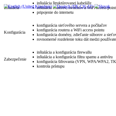
inštalácia štruktúrovanej kabeláže
Inštalácia
inštalácia routerov, switchov a WiFi access poin
pripojenie do internetu
konfigurácia sieťového servera a počítačov
konfigurácia routera a WiFi access pointu
Konfigurácia
konfigurácia domény, zdieľanie súborov a sieťový
rovnomerné rozdelenie toku dát medzi používat
inštalácia a konfigurácia firewallu
inštalácia a konfigurácia filtra spamu a antivíru
Zabezpečenie
konfigurácia šifrovania (VPN, WPA/WPA2, T
kontrola prístupu