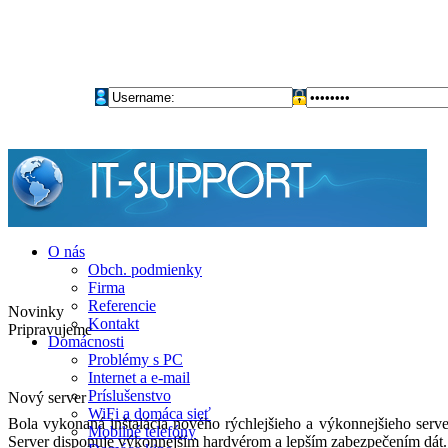
O nás
Obch. podmienky
Firma
Referencie
Novinky
Kontakt
Pripravujeme
Domácnosti
Problémy s PC
Internet a e-mail
Príslušenstvo
Nový server
WiFi a domáca sieť
Bola vykonaná inštalácia nového rýchlejšieho a výkonnejšieho serve
Mobilné telefóny
Server disponuje výkonnejším hardvérom a lepším zabezpečením dát.