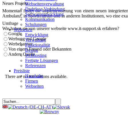
Neues Projekt
Webseitenverwaltung
Drahtlose Verbindung
Momentan findet die Implementierung von einem neuen integrierten 
Softwareentwicklung
Ambulanz, in Sportzentrum und in anderen Institutionen, wo eine exa
Kommunikation
Umfrage
Schulungen
Wie haben sie von unserer webseite www.it-support.sk erfahren?
Webseiten
Google
Entwicklung
Werbung auf Google
Verwaltung
Werbebanner
Funktionalität
Von einem Freund oder Bekannten
Design
Andere Quelle
Webhosting
Fertigte Lösungen
Referenzen
Preisliste
Haushalte
There are no translations available.
Firmen
Webseiten