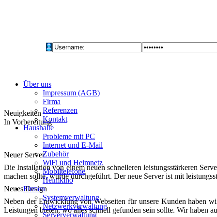
Über uns
Impressum (AGB)
Firma
Referenzen
Neuigkeiten
Kontakt
In Vorbereitung
Haushalte
Probleme mit PC
Internet und E-Mail
Zubehör
Neuer Server
WiFi und Heimnetz
Die Installation von einem neuen schnelleren leistungsstärkeren Serv
Mobiltelefone
machen sollte, wurde durchgeführt. Der neue Server ist mit leistungs
Heimkino
Neues Design
Firmen
Systemverwaltung
Neben der Entwicklung von Webseiten für unsere Kunden haben wir en
Netzwerkverwaltung
Leistungen bieten, wo alles schnell gefunden sein sollte. Wir haben a
Serververwaltung