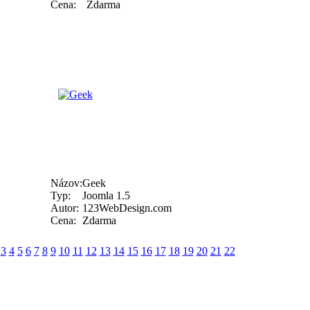
Cena:
Zdarma
Názov:
Geek
Typ:
Joomla 1.5
Autor:
123WebDesign.com
Cena:
Zdarma
3
4
5
6
7
8
9
10
11
12
13
14
15
16
17
18
19
20
21
22