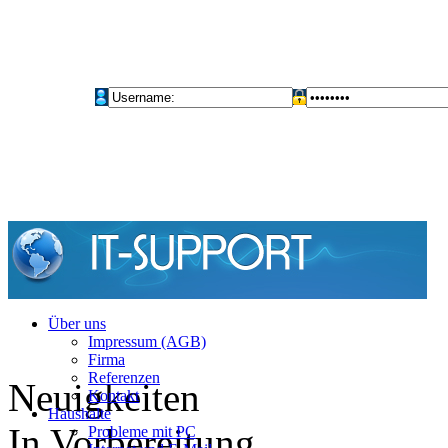
Über uns
Impressum (AGB)
Firma
Referenzen
Neuigkeiten
Kontakt
Haushalte
In Vorbereitung
Probleme mit PC