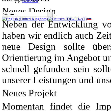
Webseiten
Neues Design
Neben der Entwicklung vo
haben wir endlich auch Zei
neue Design sollte übers
Orientierung im Angebot un
schnell gefunden sein soll
unserer Leistungen und unse
Neues Projekt
Momentan findet die Imp