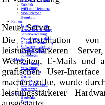
Internet und E-Mail
Zubehör
WiFi und Heimnetz
Mobiltelefone
Heimkino
Firmen
Neuer Server
Systemverwaltung
Netzwerkverwaltung
Serververwaltung
Die Installation von
Webseitenverwaltung
Drahtlose Verbindung
Softwareentwicklung
leistungsstärkeren Serv
Kommunikation
Schulungen
Webseiten, E-Mails und a
Webseiten
Entwicklung
Verwaltung
grafischen User-Interface
Funktionalität
Design
machen sollte, wurde durch
Webhosting
Fertigte Lösungen
Referenzen
leistungsstärkerer Hard
Preisliste
Haushalte
ausgestattet.
Firmen