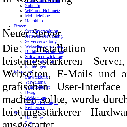
Internet und E-Mail
Zubehör
WiFi und Heimnetz
Mobiltelefone
Heimkino
Firmen
Neuer Server
Systemverwaltung
Netzwerkverwaltung
Serververwaltung
Die Installation von
Webseitenverwaltung
Drahtlose Verbindung
Softwareentwicklung
leistungsstärkeren Serv
Kommunikation
Schulungen
Webseiten, E-Mails und a
Webseiten
Entwicklung
Verwaltung
grafischen User-Interface
Funktionalität
Design
machen sollte, wurde durch
Webhosting
Fertigte Lösungen
Referenzen
leistungsstärkerer Hard
Preisliste
Haushalte
ausgestattet.
Firmen