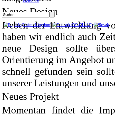
Webseiten
Neues Design
Neben der Entwicklung vo
haben wir endlich auch Zei
neue Design sollte übers
Orientierung im Angebot un
schnell gefunden sein soll
unserer Leistungen und unse
Neues Projekt
Momentan findet die Imp